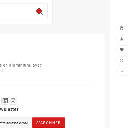




s en aluminium, avec
ol.

wsletter
S’ABONNER