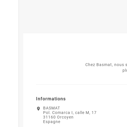
Chez Basmat, nous s
pl
Informations
BASMAT
location_on
Pol. Comarca I, calle M, 17
31160 Orcoyen
Espagne