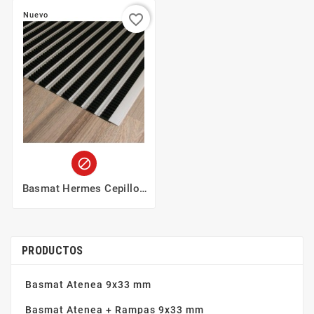
Nuevo
favorite_border

Basmat Hermes Cepillos
17 Mm
PRODUCTOS
Basmat Atenea 9x33 mm
Basmat Atenea + Rampas 9x33 mm