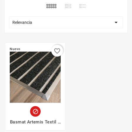

Relevancia
Nuevo
favorite_border

Basmat Artemis Textil 9
Mm