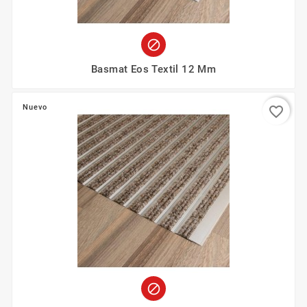

Basmat Eos Textil 12 Mm
Nuevo
favorite_border
