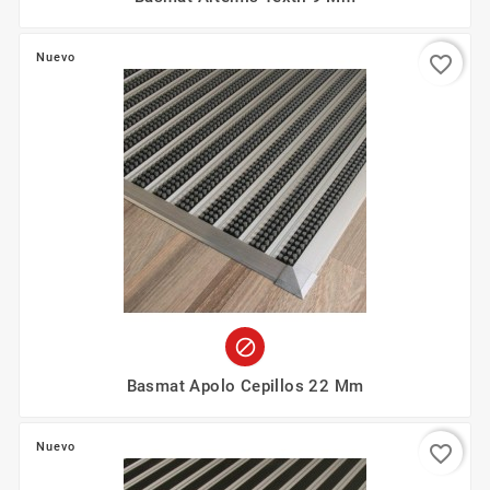
Nuevo
favorite_border

Basmat Apolo Cepillos 22 Mm
Nuevo
favorite_border