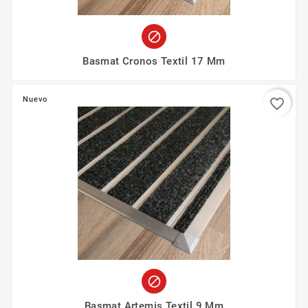

Basmat Cronos Textil 17 Mm
Nuevo
favorite_border

Basmat Artemis Textil 9 Mm