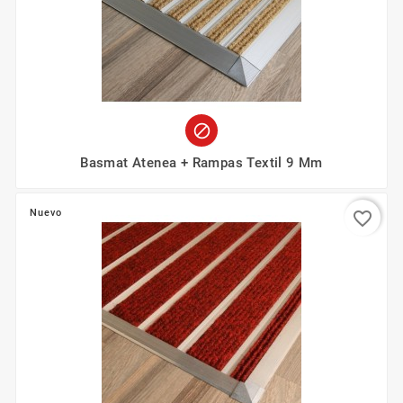

Basmat Atenea + Rampas Textil 9 Mm
Nuevo
favorite_border