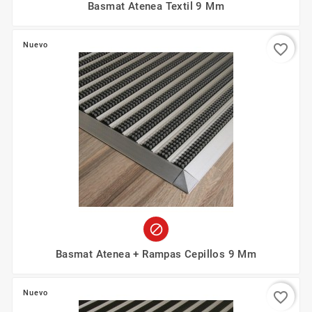
Basmat Atenea Textil 9 Mm
Nuevo
favorite_border

Basmat Atenea + Rampas Cepillos 9 Mm
Nuevo
favorite_border